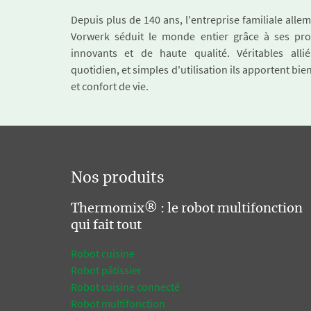
Depuis plus de 140 ans, l'entreprise familiale all
Vorwerk séduit le monde entier grâce à ses pro
innovants et de haute qualité. Véritables alli
quotidien, et simples d'utilisation ils apportent bie
et confort de vie.
Nos produits
Thermomix® : le robot multifonction
qui fait tout
Robot cuisine
Robot pâtissier
Robot cuisine connecté
Robot multifonction