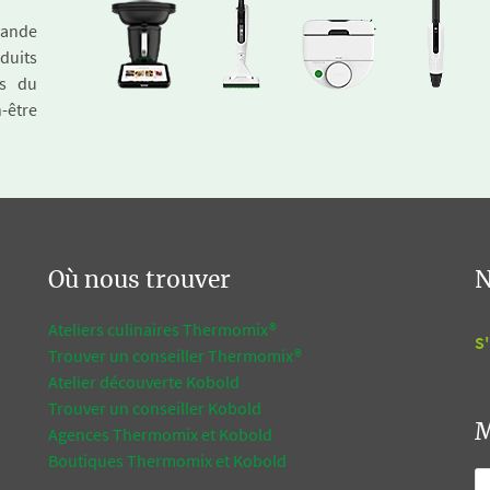
emande
duits
és du
n-être
Où nous trouver
N
Ateliers culinaires Thermomix®
S'
Trouver un conseiller Thermomix®
Atelier découverte Kobold
Trouver un conseiller Kobold
M
Agences Thermomix et Kobold
Boutiques Thermomix et Kobold