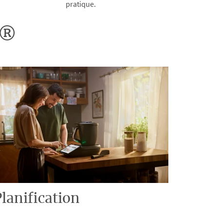
pratique.
o®
lanification