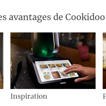
es avantages de Cookido
Inspiration
P