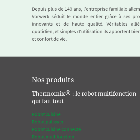
Depuis plus de 140 ans, l'entreprise familiale all
Vorwerk séduit le monde entier grâce à ses pro
innovants et de haute qualité. Véritables alli
quotidien, et simples d'utilisation ils apportent bie
et confort de vie.
Nos produits
Thermomix® : le robot multifonction
qui fait tout
Robot cuisine
Robot pâtissier
Robot cuisine connecté
Robot multifonction