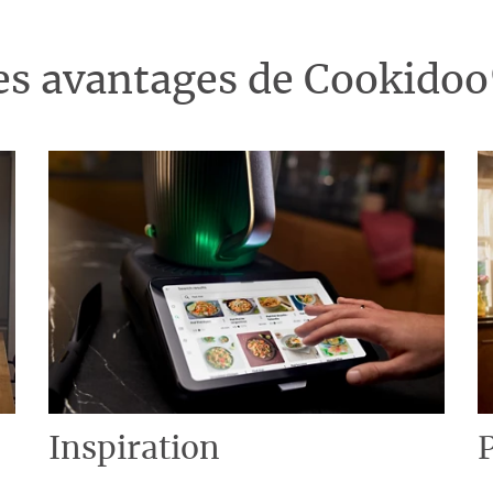
es avantages de Cookido
Inspiration
P