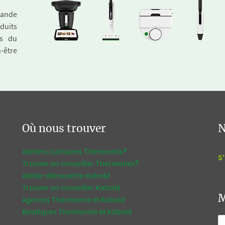
emande
duits
és du
n-être
Où nous trouver
N
Ateliers culinaires Thermomix®
S'
Trouver un conseiller Thermomix®
Atelier découverte Kobold
Trouver un conseiller Kobold
M
Agences Thermomix et Kobold
Boutiques Thermomix et Kobold