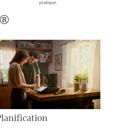
pratique.
o®
lanification