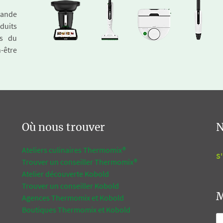
emande
duits
és du
n-être
Où nous trouver
N
Ateliers culinaires Thermomix®
S'
Trouver un conseiller Thermomix®
Atelier découverte Kobold
Trouver un conseiller Kobold
M
Agences Thermomix et Kobold
Boutiques Thermomix et Kobold