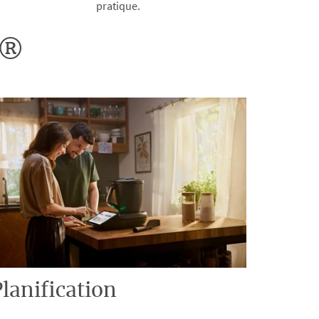
pratique.
o®
lanification