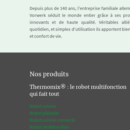
Depuis plus de 140 ans, l'entreprise familiale all
Vorwerk séduit le monde entier grâce à ses pro
innovants et de haute qualité. Véritables alli
quotidien, et simples d'utilisation ils apportent bie
et confort de vie.
Nos produits
Thermomix® : le robot multifonction
qui fait tout
Robot cuisine
Robot pâtissier
Robot cuisine connecté
Robot multifonction