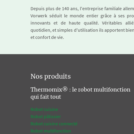
Depuis plus de 140 ans, l'entreprise familiale all
Vorwerk séduit le monde entier grâce à ses pro
innovants et de haute qualité. Véritables alli
quotidien, et simples d'utilisation ils apportent bie
et confort de vie.
Nos produits
Thermomix® : le robot multifonction
qui fait tout
Robot cuisine
Robot pâtissier
Robot cuisine connecté
Robot multifonction