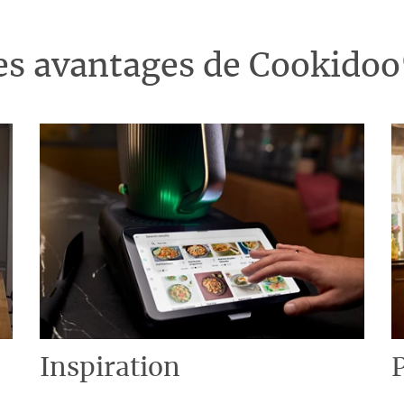
es avantages de Cookido
Inspiration
P