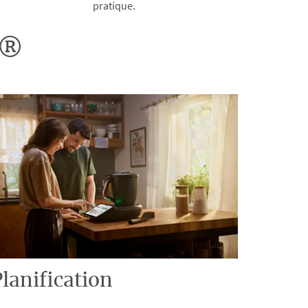
pratique.
o®
lanification