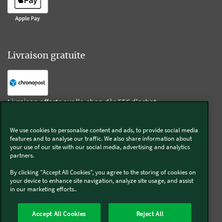
Livraison gratuite
Livraison offerte sur l'e-shop dès 55€ d'achat.
We use cookies to personalise content and ads, to provide social media
Suivez-nous
features and to analyse our traffic. We also share information about
your use of our site with our social media, advertising and analytics
partners.
Kobold
By clicking "Accept All Cookies", you agree to the storing of cookies on
your device to enhance site navigation, analyze site usage, and assist
in our marketing efforts..
Thermomix®
Accept All Cookies
Reject All