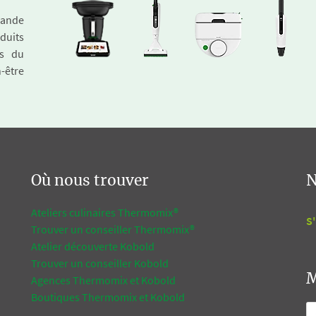
emande
duits
és du
n-être
Où nous trouver
N
Ateliers culinaires Thermomix®
S'
Trouver un conseiller Thermomix®
Atelier découverte Kobold
Trouver un conseiller Kobold
M
Agences Thermomix et Kobold
Boutiques Thermomix et Kobold