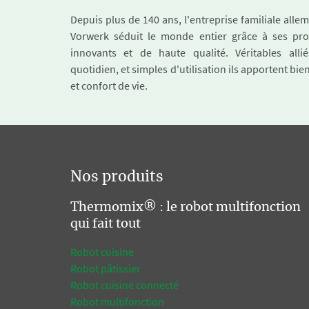
Depuis plus de 140 ans, l'entreprise familiale all
Vorwerk séduit le monde entier grâce à ses pro
innovants et de haute qualité. Véritables alli
quotidien, et simples d'utilisation ils apportent bie
et confort de vie.
Nos produits
Thermomix® : le robot multifonction
qui fait tout
Robot cuisine
Robot pâtissier
Robot cuisine connecté
Robot multifonction