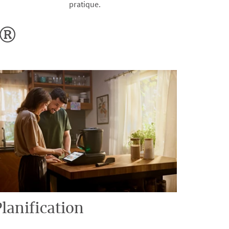
pratique.
o®
lanification