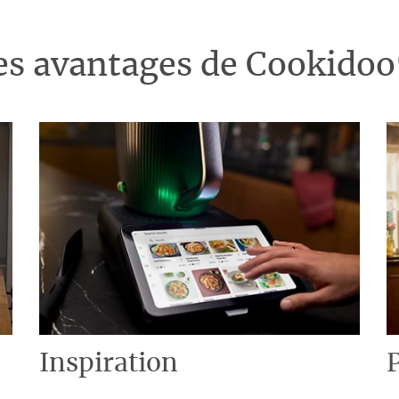
es avantages de Cookido
Inspiration
P