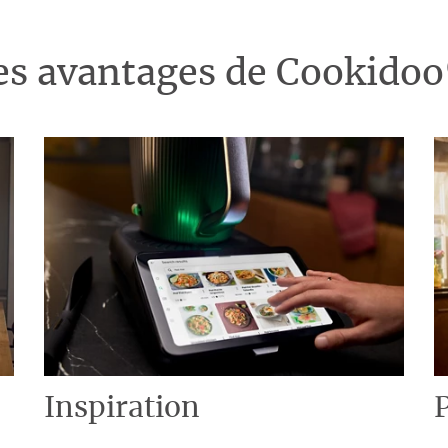
es avantages de Cookido
Inspiration
P