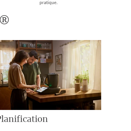
pratique.
o®
lanification