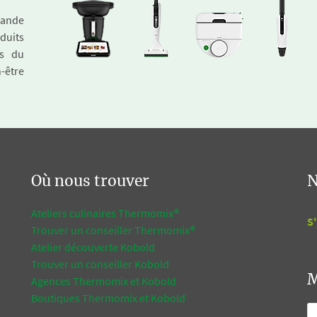
emande
duits
és du
n-être
Où nous trouver
N
Ateliers culinaires Thermomix®
S'
Trouver un conseiller Thermomix®
Atelier découverte Kobold
Trouver un conseiller Kobold
M
Agences Thermomix et Kobold
Boutiques Thermomix et Kobold