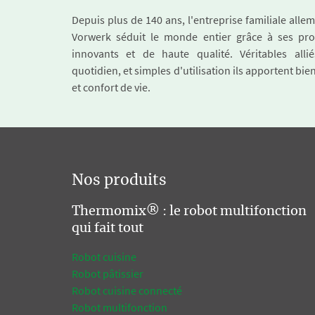
Depuis plus de 140 ans, l'entreprise familiale all
Vorwerk séduit le monde entier grâce à ses pro
innovants et de haute qualité. Véritables alli
quotidien, et simples d'utilisation ils apportent bie
et confort de vie.
Nos produits
Thermomix® : le robot multifonction
qui fait tout
Robot cuisine
Robot pâtissier
Robot cuisine connecté
Robot multifonction