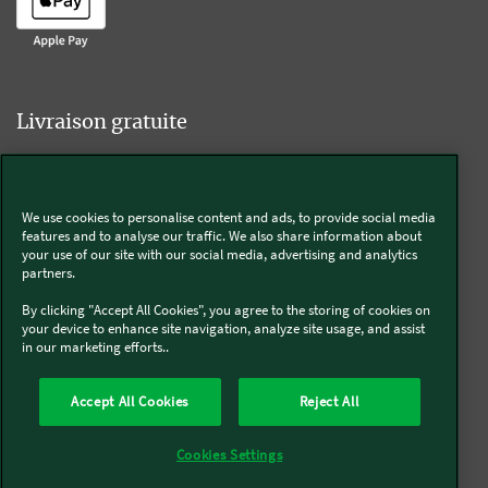
Livraison gratuite
We use cookies to personalise content and ads, to provide social media
Livraison offerte sur l'e-shop dès 55€ d'achat.
features and to analyse our traffic. We also share information about
your use of our site with our social media, advertising and analytics
partners.
Suivez-nous
By clicking "Accept All Cookies", you agree to the storing of cookies on
your device to enhance site navigation, analyze site usage, and assist
in our marketing efforts..
Kobold
Accept All Cookies
Reject All
Thermomix®
Cookies Settings