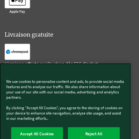
Livraison gratuite
Livraison offerte sur l'e-shop dès 55€ d'achat.
We use cookies to personalise content and ads, to provide social media
Suivez-nous
features and to analyse our traffic. We also share information about
your use of our site with our social media, advertising and analytics
partners.
Kobold
By clicking "Accept All Cookies", you agree to the storing of cookies on
your device to enhance site navigation, analyze site usage, and assist
in our marketing efforts..
Thermomix®
Accept All Cookies
Reject All