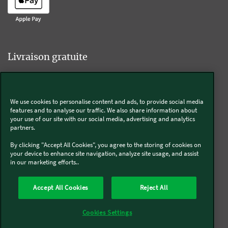
Livraison gratuite
We use cookies to personalise content and ads, to provide social media
Livraison offerte sur l'e-shop dès 55€ d'achat.
features and to analyse our traffic. We also share information about
your use of our site with our social media, advertising and analytics
partners.
Suivez-nous
By clicking "Accept All Cookies", you agree to the storing of cookies on
your device to enhance site navigation, analyze site usage, and assist
in our marketing efforts..
Kobold
Accept All Cookies
Reject All
Thermomix®
Cookies Settings