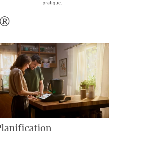
pratique.
o®
lanification