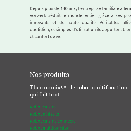
Depuis plus de 140 ans, l'entreprise familiale all
Vorwerk séduit le monde entier grâce à ses pro
innovants et de haute qualité. Véritables alli
quotidien, et simples d'utilisation ils apportent bie
et confort de vie.
Nos produits
Thermomix® : le robot multifonction
qui fait tout
Robot cuisine
Robot pâtissier
Robot cuisine connecté
Robot multifonction