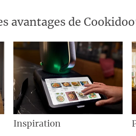
es avantages de Cookido
Inspiration
P