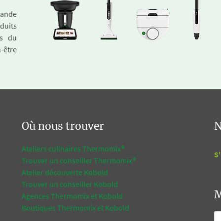
emande
duits
és du
n-être
Où nous trouver
N
Ateliers culinaires Thermomix®
S'
Trouver un conseiller Thermomix®
Atelier découverte Kobold
Trouver un conseiller Kobold
M
Agences Thermomix et Kobold
Boutiques Thermomix et Kobold