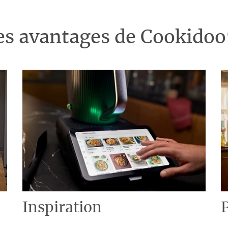
es avantages de Cookido
Inspiration
P