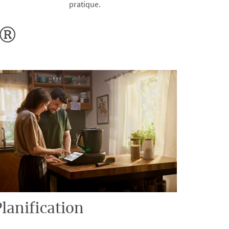
pratique.
o®
lanification