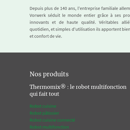
Depuis plus de 140 ans, l'entreprise familiale all
Vorwerk séduit le monde entier grâce à ses pro
innovants et de haute qualité. Véritables alli
quotidien, et simples d'utilisation ils apportent bie
et confort de vie.
Nos produits
Thermomix® : le robot multifonction
qui fait tout
Robot cuisine
Robot pâtissier
Robot cuisine connecté
Robot multifonction