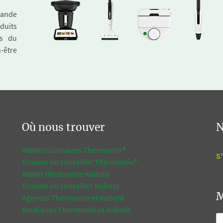
emande
duits
és du
n-être
Où nous trouver
N
Ateliers culinaires Thermomix®
S'
Trouver un conseiller Thermomix®
Atelier découverte Kobold
Trouver un conseiller Kobold
M
Agences Thermomix et Kobold
Boutiques Thermomix et Kobold