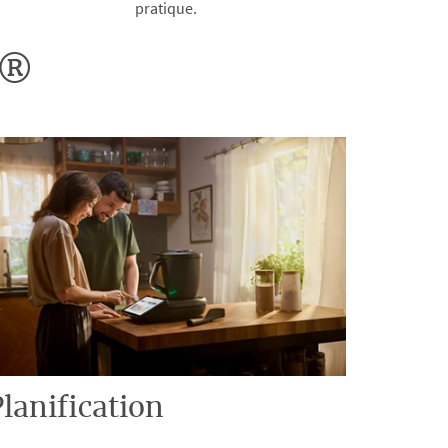
pratique.
o®
lanification