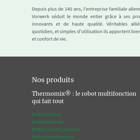
Depuis plus de 140 ans, l'entreprise familiale all
Vorwerk séduit le monde entier grâce à ses pro
innovants et de haute qualité. Véritables alli
quotidien, et simples d'utilisation ils apportent bie
et confort de vie.
Nos produits
Thermomix® : le robot multifonction
qui fait tout
Robot cuisine
Robot pâtissier
Robot cuisine connecté
Robot multifonction