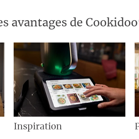
es avantages de Cookido
Inspiration
P