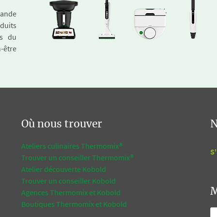
emande
duits
és du
n-être
Où nous trouver
N
Ateliers culinaires Thermomix®
S'
Trouver un conseiller Thermomix®
Atelier découverte Kobold
Trouver un conseiller Kobold
M
Agences Thermomix et Kobold
Boutiques Thermomix et Kobold