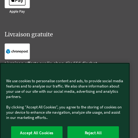
Livraison gratuite
Livraison offerte sur l'e-shop dès 55€ d'achat.
We use cookies to personalise content and ads, to provide social media
Suivez-nous
features and to analyse our traffic. We also share information about
your use of our site with our social media, advertising and analytics
partners.
Kobold
By clicking "Accept All Cookies", you agree to the storing of cookies on
your device to enhance site navigation, analyze site usage, and assist
in our marketing efforts..
Thermomix®
Accept All Cookies
Reject All