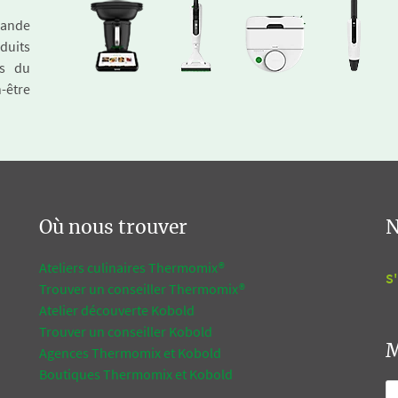
emande
duits
és du
n-être
Où nous trouver
N
Ateliers culinaires Thermomix®
S'
Trouver un conseiller Thermomix®
Atelier découverte Kobold
Trouver un conseiller Kobold
M
Agences Thermomix et Kobold
Boutiques Thermomix et Kobold