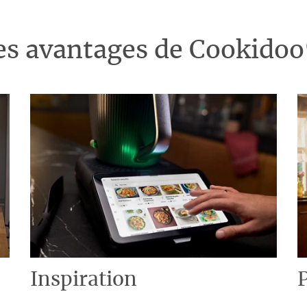
es avantages de Cookido
Inspiration
P