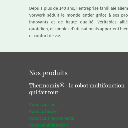
Depuis plus de 140 ans, l'entreprise familiale all
Vorwerk séduit le monde entier grâce à ses pro
innovants et de haute qualité. Véritables alli
quotidien, et simples d'utilisation ils apportent bie
et confort de vie.
Nos produits
Thermomix® : le robot multifonction
qui fait tout
Robot cuisine
Robot pâtissier
Robot cuisine connecté
Robot multifonction