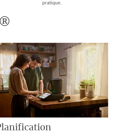
pratique.
o®
lanification