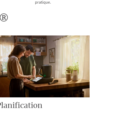
pratique.
o®
lanification