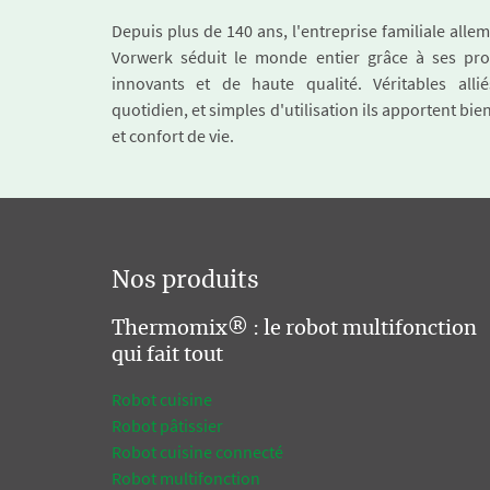
Depuis plus de 140 ans, l'entreprise familiale all
Vorwerk séduit le monde entier grâce à ses pro
innovants et de haute qualité. Véritables alli
quotidien, et simples d'utilisation ils apportent bie
et confort de vie.
Nos produits
Thermomix® : le robot multifonction
qui fait tout
Robot cuisine
Robot pâtissier
Robot cuisine connecté
Robot multifonction