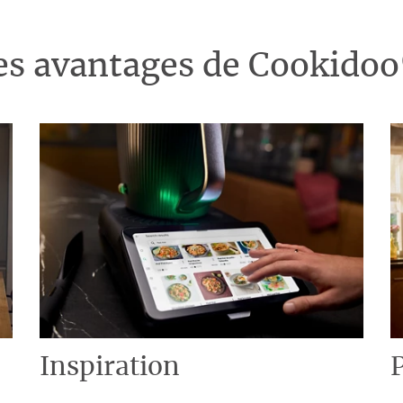
es avantages de Cookido
Inspiration
P