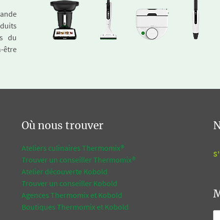
emande
duits
és du
n-être
Où nous trouver
N
Ateliers culinaires Thermomix®
S'
Trouver un conseiller Thermomix®
Atelier découverte Kobold
Trouver un conseiller Kobold
M
Agences Thermomix et Kobold
Boutiques Thermomix et Kobold