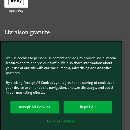
Livraison gratuite
We use cookies to personalise content and ads, to provide social media
Livraison offerte sur l'e-shop dès 55€ d'achat.
features and to analyse our traffic. We also share information about
your use of our site with our social media, advertising and analytics
partners.
Suivez-nous
By clicking "Accept All Cookies", you agree to the storing of cookies on
your device to enhance site navigation, analyze site usage, and assist
in our marketing efforts..
Kobold
Accept All Cookies
Reject All
Thermomix®
Cookies Settings