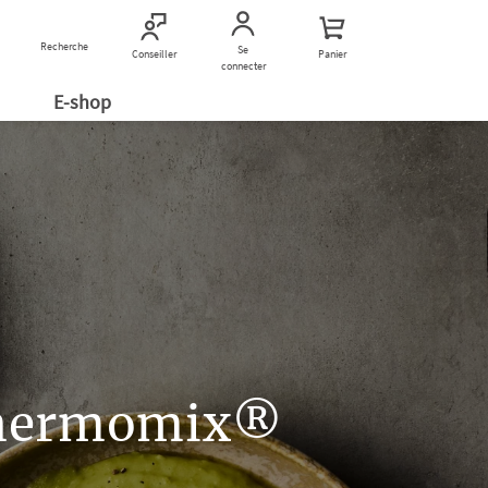
Recherche
Nous contacter
Se
Conseiller
Panier
connecter
E-shop
 Thermomix®