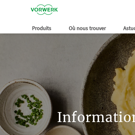
Offres du moment
Acheter en ligne
Cookidoo®
Modes d'emploi
Combien voulez-vous gagner ?
Accessoires de cuisine
Accesso
Acheter
Blog K
Modes 
Combien
Les acc
Thermomix®
Kobo
Thermomix®
Thermomix®
Thermomix®
aide en ligne
Thermomix®
E-shop Thermomix®
Kobo
Kobo
Kobo
aide 
Kobo
E-sh
Professionnels
Blog Thermomix®
Tutoriels vidéos
Possibilités de carrière
Inspiration recettes
Offres
Profess
Tutorie
Possibil
Les piè
Produits
Où nous trouver
Astuc
Informatio