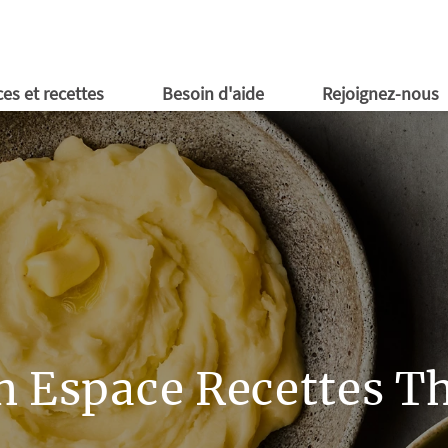
ires Kobold
 en ligne
obold
d'emploi
 voulez-vous gagner ?
essoires de ménage
En expositions éphémères
ld
Cookidoo®
ld
ld
ld
en ligne
ld
op Kobold
Près de chez vous
aide en ligne
 du moment
ionnels
ls vidéos
ités de carrière
ces de rechange
es et recettes
Besoin d'aide
Rejoignez-nous
n Espace Recettes