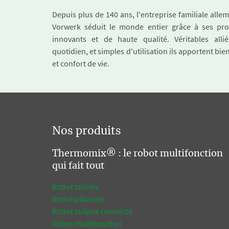
Depuis plus de 140 ans, l'entreprise familiale all
Vorwerk séduit le monde entier grâce à ses pro
innovants et de haute qualité. Véritables alli
quotidien, et simples d'utilisation ils apportent bie
et confort de vie.
Nos produits
Thermomix® : le robot multifonction
qui fait tout
Robot cuisine
Robot pâtissier
Robot cuisine connecté
Robot multifonction