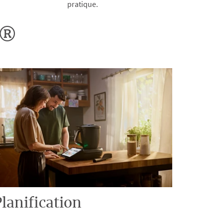
pratique.
o®
lanification