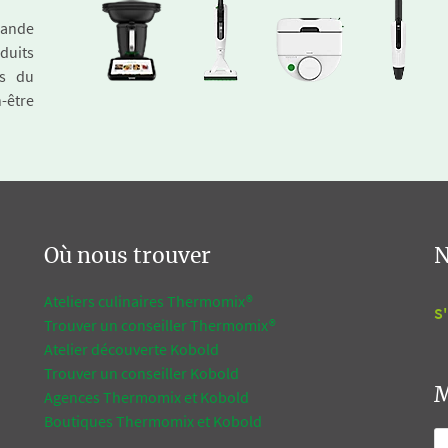
emande
duits
és du
n-être
Où nous trouver
N
Ateliers culinaires Thermomix®
S'
Trouver un conseiller Thermomix®
Atelier découverte Kobold
Trouver un conseiller Kobold
M
Agences Thermomix et Kobold
Boutiques Thermomix et Kobold