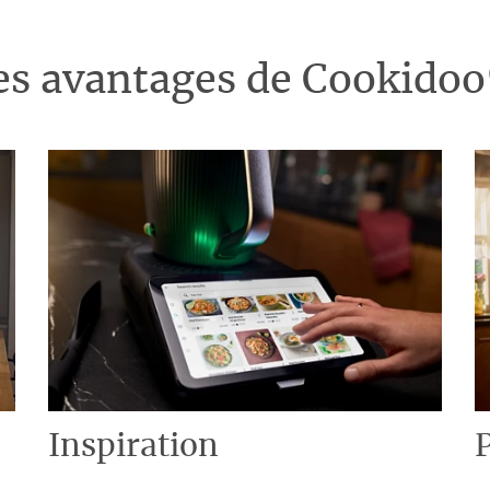
es avantages de Cookido
Inspiration
P