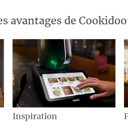
es avantages de Cookido
Inspiration
P