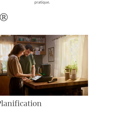
pratique.
o®
lanification