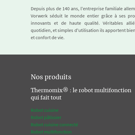
Depuis plus de 140 ans, l'entreprise familiale all
Vorwerk séduit le monde entier grâce à ses pro
innovants et de haute qualité. Véritables alli
quotidien, et simples d'utilisation ils apportent bie
et confort de vie.
Nos produits
Thermomix® : le robot multifonction
qui fait tout
Robot cuisine
Robot pâtissier
Robot cuisine connecté
Robot multifonction