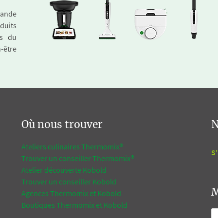
emande
duits
és du
n-être
Où nous trouver
N
Ateliers culinaires Thermomix®
S'
Trouver un conseiller Thermomix®
Atelier découverte Kobold
Trouver un conseiller Kobold
M
Agences Thermomix et Kobold
Boutiques Thermomix et Kobold