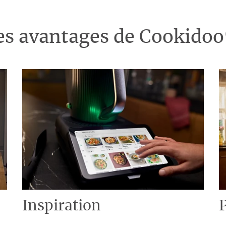
es avantages de Cookido
Inspiration
P