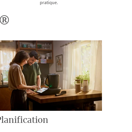
pratique.
o®
lanification