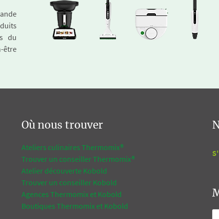
emande
duits
és du
n-être
Où nous trouver
N
Ateliers culinaires Thermomix®
S'
Trouver un conseiller Thermomix®
Atelier découverte Kobold
Trouver un conseiller Kobold
M
Agences Thermomix et Kobold
Boutiques Thermomix et Kobold