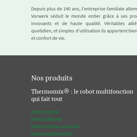
Depuis plus de 140 ans, l'entreprise familiale all
Vorwerk séduit le monde entier grâce à ses pro
innovants et de haute qualité. Véritables alli
quotidien, et simples d'utilisation ils apportent bie
et confort de vie.
Nos produits
Thermomix® : le robot multifonction
qui fait tout
Robot cuisine
Robot pâtissier
Robot cuisine connecté
Robot multifonction