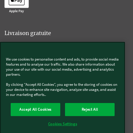
Livraison gratuite
We use cookies to personalise content and ads, to provide social media
Livraison offerte sur l'e-shop dès 55€ d'achat.
features and to analyse our traffic. We also share information about
your use of our site with our social media, advertising and analytics
partners.
Suivez-nous
By clicking "Accept All Cookies", you agree to the storing of cookies on
your device to enhance site navigation, analyze site usage, and assist
in our marketing efforts..
Kobold
Accept All Cookies
Reject All
Thermomix®
Cookies Settings