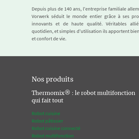
Depuis plus de 140 ans, l'entreprise familiale all
Vorwerk séduit le monde entier grâce à ses pro
innovants et de haute qualité. Véritables alli
quotidien, et simples d'utilisation ils apportent bie
et confort de vie.
Nos produits
Thermomix® : le robot multifonction
qui fait tout
Robot cuisine
Robot pâtissier
Robot cuisine connecté
Robot multifonction