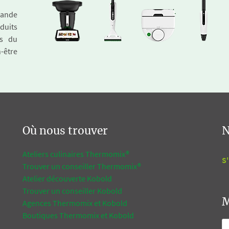
emande
duits
és du
n-être
Où nous trouver
N
Ateliers culinaires Thermomix®
S'
Trouver un conseiller Thermomix®
Atelier découverte Kobold
Trouver un conseiller Kobold
M
Agences Thermomix et Kobold
Boutiques Thermomix et Kobold