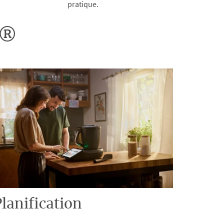
pratique.
o®
lanification