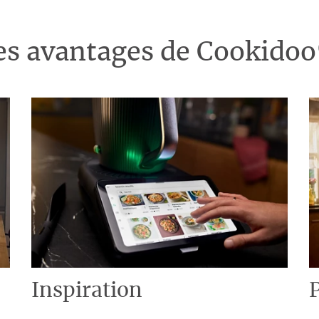
es avantages de Cookido
Inspiration
P