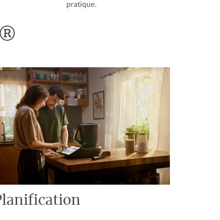
pratique.
o®
lanification