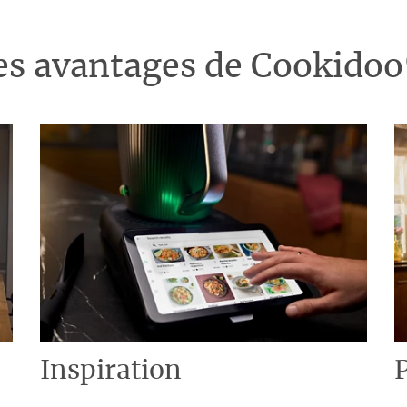
es avantages de Cookido
Inspiration
P