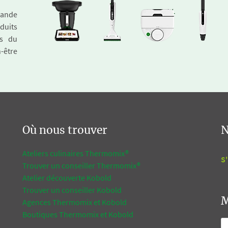
emande
duits
és du
n-être
Où nous trouver
N
Ateliers culinaires Thermomix®
S'
Trouver un conseiller Thermomix®
Atelier découverte Kobold
Trouver un conseiller Kobold
M
Agences Thermomix et Kobold
Boutiques Thermomix et Kobold