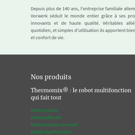
Depuis plus de 140 ans, l'entreprise familiale all
Vorwerk séduit le monde entier grâce à ses pro
innovants et de haute qualité. Véritables alli
quotidien, et simples d'utilisation ils apportent bie
et confort de vie.
Nos produits
Thermomix® : le robot multifonction
qui fait tout
Robot cuisine
Robot pâtissier
Robot cuisine connecté
Robot multifonction