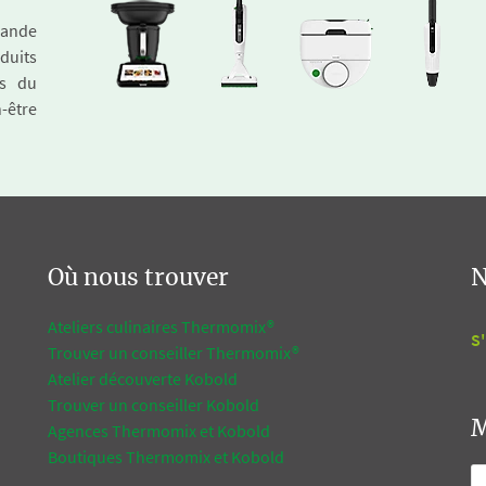
emande
duits
és du
n-être
Où nous trouver
N
Ateliers culinaires Thermomix®
S'
Trouver un conseiller Thermomix®
Atelier découverte Kobold
Trouver un conseiller Kobold
M
Agences Thermomix et Kobold
Boutiques Thermomix et Kobold