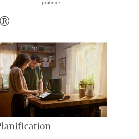
pratique.
o®
lanification