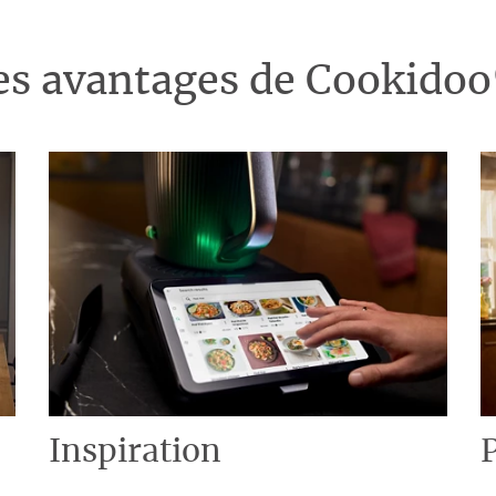
es avantages de Cookido
Inspiration
P