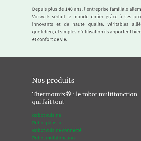
Depuis plus de 140 ans, l'entreprise familiale all
Vorwerk séduit le monde entier grâce à ses pro
innovants et de haute qualité. Véritables alli
quotidien, et simples d'utilisation ils apportent bie
et confort de vie.
Nos produits
Thermomix® : le robot multifonction
qui fait tout
Robot cuisine
Robot pâtissier
Robot cuisine connecté
Robot multifonction