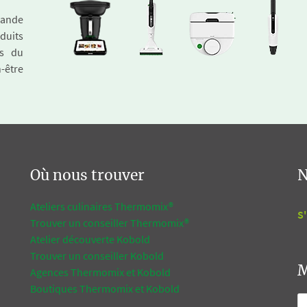
emande
duits
és du
n-être
Où nous trouver
N
Ateliers culinaires Thermomix®
S'
Trouver un conseiller Thermomix®
Atelier découverte Kobold
Trouver un conseiller Kobold
M
Agences Thermomix et Kobold
Boutiques Thermomix et Kobold