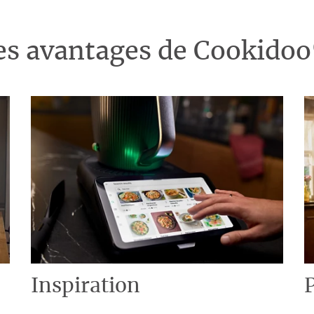
es avantages de Cookido
Inspiration
P