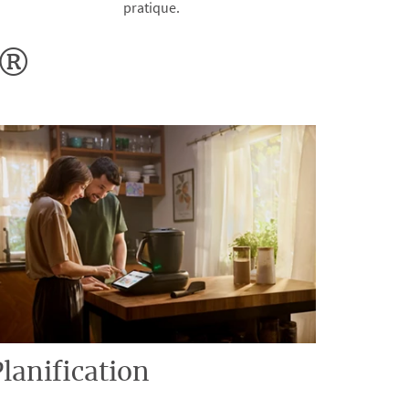
pratique.
o®
lanification