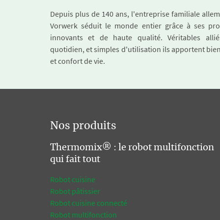
Depuis plus de 140 ans, l'entreprise familiale all
Vorwerk séduit le monde entier grâce à ses pro
innovants et de haute qualité. Véritables alli
quotidien, et simples d'utilisation ils apportent bie
et confort de vie.
Nos produits
Thermomix® : le robot multifonction
qui fait tout
Robot cuisine
Robot pâtissier
Robot cuisine connecté
Robot multifonction