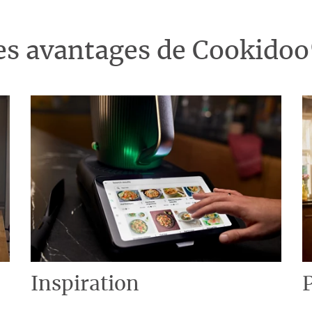
es avantages de Cookido
Inspiration
P