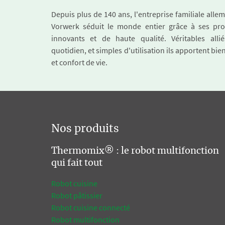
Depuis plus de 140 ans, l'entreprise familiale all
Vorwerk séduit le monde entier grâce à ses pro
innovants et de haute qualité. Véritables alli
quotidien, et simples d'utilisation ils apportent bie
et confort de vie.
Nos produits
Thermomix® : le robot multifonction
qui fait tout
Robot cuisine
Robot pâtissier
Robot cuisine connecté
Robot multifonction