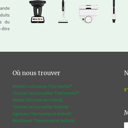
emande
duits
és du
n-être
Où nous trouver
N
Ateliers culinaires Thermomix®
S'
Trouver un conseiller Thermomix®
Atelier découverte Kobold
Trouver un conseiller Kobold
M
Agences Thermomix et Kobold
Boutiques Thermomix et Kobold