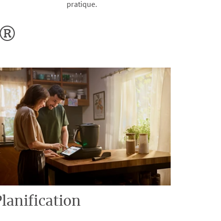
pratique.
o®
lanification