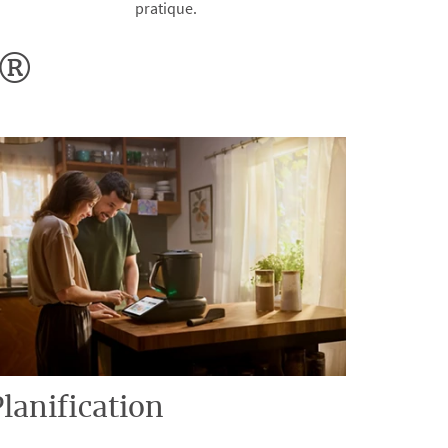
pratique.
o®
lanification