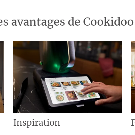
es avantages de Cookido
Inspiration
P