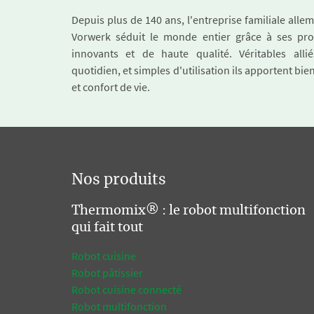
Depuis plus de 140 ans, l'entreprise familiale all
Vorwerk séduit le monde entier grâce à ses pro
innovants et de haute qualité. Véritables alli
quotidien, et simples d'utilisation ils apportent bie
et confort de vie.
Nos produits
Thermomix® : le robot multifonction
qui fait tout
Robot cuisine
Robot pâtissier
Robot cuisine connecté
Robot multifonction