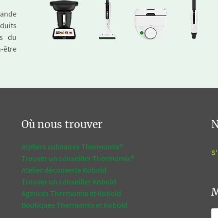
emande
duits
és du
n-être
Où nous trouver
N
Ateliers culinaires Thermomix®
S'
Trouver un conseiller Thermomix®
Atelier découverte Kobold
Trouver un conseiller Kobold
M
Agences Thermomix et Kobold
Boutiques Thermomix et Kobold