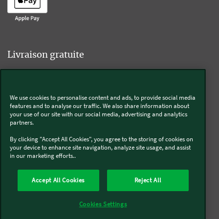
Livraison gratuite
We use cookies to personalise content and ads, to provide social media
Livraison offerte sur l'e-shop dès 55€ d'achat.
features and to analyse our traffic. We also share information about
your use of our site with our social media, advertising and analytics
partners.
Suivez-nous
By clicking "Accept All Cookies", you agree to the storing of cookies on
your device to enhance site navigation, analyze site usage, and assist
in our marketing efforts..
Kobold
Accept All Cookies
Reject All
Thermomix®
Cookies Settings