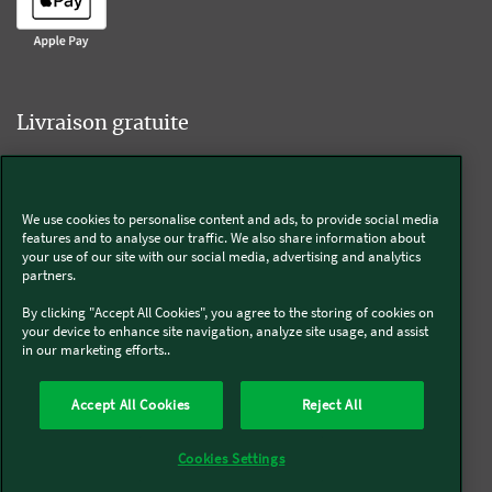
Livraison gratuite
We use cookies to personalise content and ads, to provide social media
Livraison offerte sur l'e-shop dès 55€ d'achat.
features and to analyse our traffic. We also share information about
your use of our site with our social media, advertising and analytics
partners.
Suivez-nous
By clicking "Accept All Cookies", you agree to the storing of cookies on
your device to enhance site navigation, analyze site usage, and assist
in our marketing efforts..
Kobold
Accept All Cookies
Reject All
Thermomix®
Cookies Settings