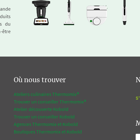
emande
duits
és du
n-être
Où nous trouver
N
Ateliers culinaires Thermomix®
S'
Trouver un conseiller Thermomix®
Atelier découverte Kobold
Trouver un conseiller Kobold
M
Agences Thermomix et Kobold
Boutiques Thermomix et Kobold