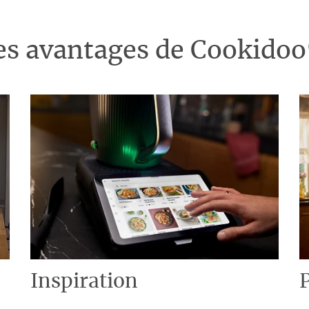
es avantages de Cookido
Inspiration
P