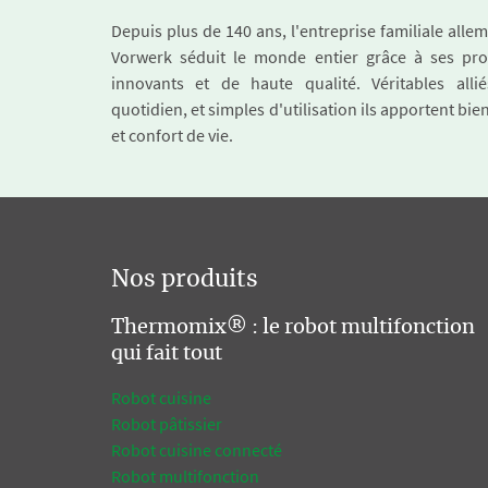
Depuis plus de 140 ans, l'entreprise familiale all
Vorwerk séduit le monde entier grâce à ses pro
innovants et de haute qualité. Véritables alli
quotidien, et simples d'utilisation ils apportent bie
et confort de vie.
Nos produits
Thermomix® : le robot multifonction
qui fait tout
Robot cuisine
Robot pâtissier
Robot cuisine connecté
Robot multifonction