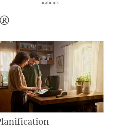
pratique.
o®
lanification