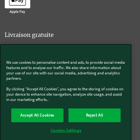
Livraison gratuite
We use cookies to personalise content and ads, to provide social media
Livraison offerte sur l'e-shop dès 55€ d'achat.
features and to analyse our traffic. We also share information about
your use of our site with our social media, advertising and analytics
partners.
Suivez-nous
By clicking "Accept All Cookies", you agree to the storing of cookies on
your device to enhance site navigation, analyze site usage, and assist
in our marketing efforts..
Kobold
Accept All Cookies
Reject All
Thermomix®
Cookies Settings