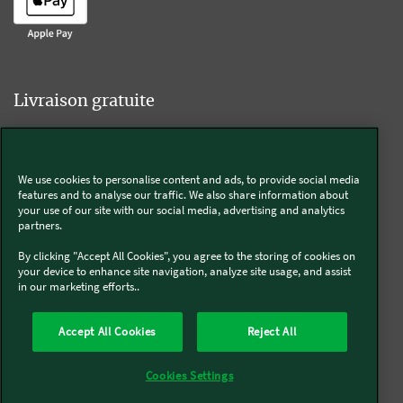
Livraison gratuite
We use cookies to personalise content and ads, to provide social media
Livraison offerte sur l'e-shop dès 55€ d'achat.
features and to analyse our traffic. We also share information about
your use of our site with our social media, advertising and analytics
partners.
Suivez-nous
By clicking "Accept All Cookies", you agree to the storing of cookies on
your device to enhance site navigation, analyze site usage, and assist
in our marketing efforts..
Kobold
Accept All Cookies
Reject All
Thermomix®
Cookies Settings