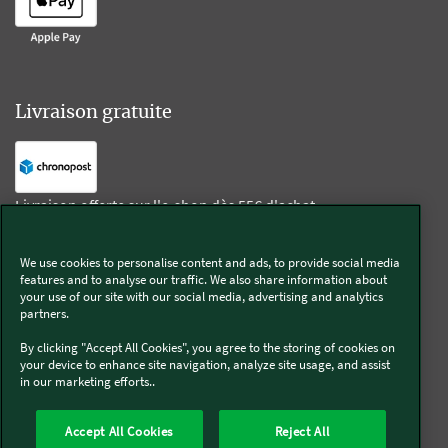
Livraison gratuite
Livraison offerte sur l'e-shop dès 55€ d'achat.
We use cookies to personalise content and ads, to provide social media
Suivez-nous
features and to analyse our traffic. We also share information about
your use of our site with our social media, advertising and analytics
partners.
Kobold
By clicking "Accept All Cookies", you agree to the storing of cookies on
your device to enhance site navigation, analyze site usage, and assist
in our marketing efforts..
Thermomix®
Accept All Cookies
Reject All