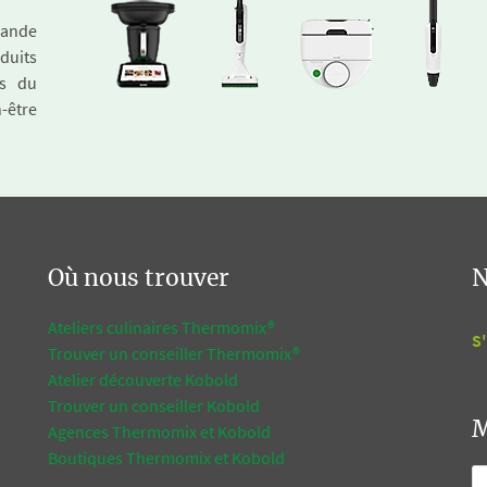
emande
duits
és du
n-être
Où nous trouver
N
Ateliers culinaires Thermomix®
S'
Trouver un conseiller Thermomix®
Atelier découverte Kobold
Trouver un conseiller Kobold
M
Agences Thermomix et Kobold
Boutiques Thermomix et Kobold