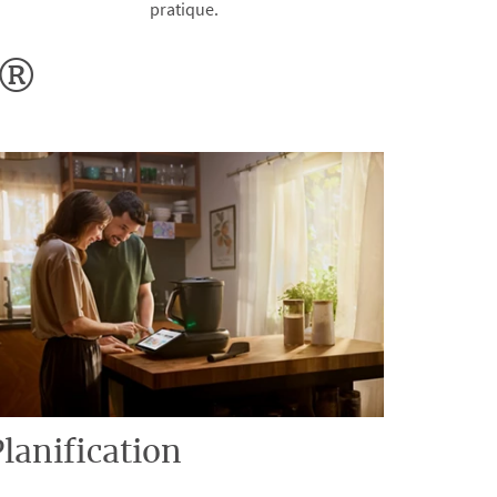
pratique.
o®
lanification