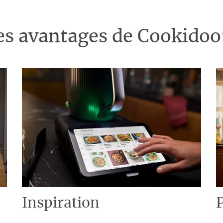
es avantages de Cookido
Inspiration
P