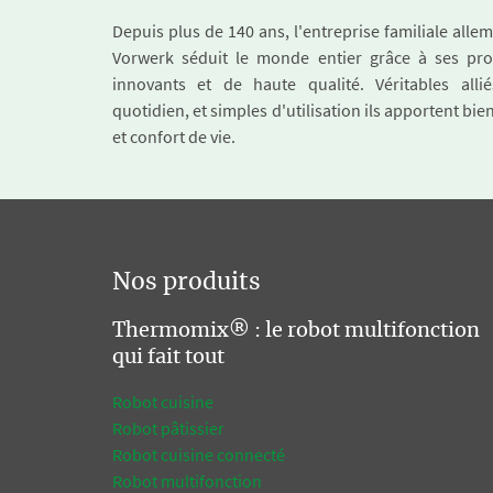
Depuis plus de 140 ans, l'entreprise familiale all
Vorwerk séduit le monde entier grâce à ses pro
innovants et de haute qualité. Véritables alli
quotidien, et simples d'utilisation ils apportent bie
et confort de vie.
Nos produits
Thermomix® : le robot multifonction
qui fait tout
Robot cuisine
Robot pâtissier
Robot cuisine connecté
Robot multifonction