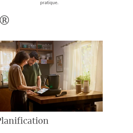
pratique.
o®
lanification