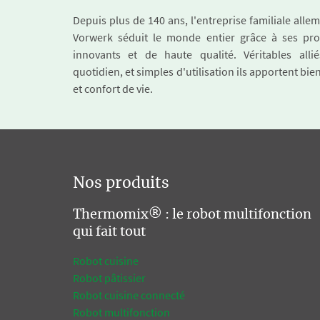
Depuis plus de 140 ans, l'entreprise familiale all
Vorwerk séduit le monde entier grâce à ses pro
innovants et de haute qualité. Véritables alli
quotidien, et simples d'utilisation ils apportent bie
et confort de vie.
Nos produits
Thermomix® : le robot multifonction
qui fait tout
Robot cuisine
Robot pâtissier
Robot cuisine connecté
Robot multifonction