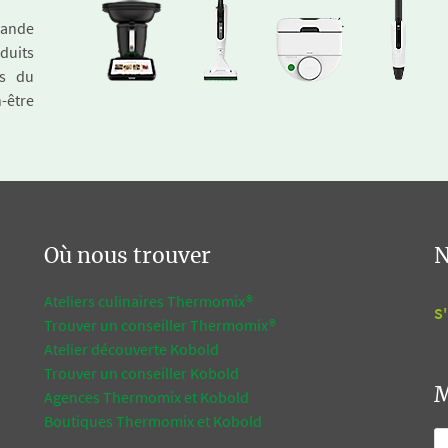
emande
duits
és du
n-être
Où nous trouver
N
Ateliers culinaires Thermomix®
S'
Trouver un conseiller Thermomix®
Atelier découverte Kobold
Trouver un conseiller Kobold
M
Agences Thermomix et Kobold
Boutiques Thermomix et Kobold