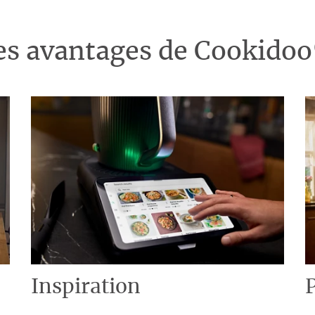
es avantages de Cookido
Inspiration
P