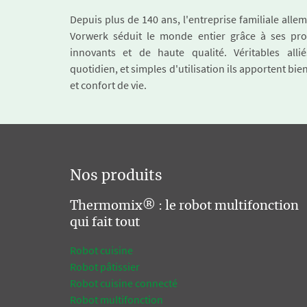
Depuis plus de 140 ans, l'entreprise familiale all
Vorwerk séduit le monde entier grâce à ses pro
innovants et de haute qualité. Véritables alli
quotidien, et simples d'utilisation ils apportent bie
et confort de vie.
Nos produits
Thermomix® : le robot multifonction
qui fait tout
Robot cuisine
Robot pâtissier
Robot cuisine connecté
Robot multifonction