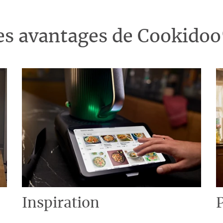
es avantages de Cookido
Inspiration
P