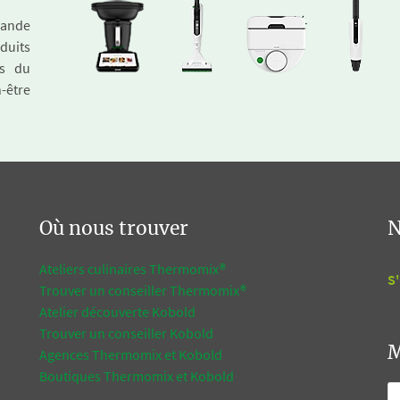
emande
duits
és du
n-être
Où nous trouver
N
Ateliers culinaires Thermomix®
S'
Trouver un conseiller Thermomix®
Atelier découverte Kobold
Trouver un conseiller Kobold
M
Agences Thermomix et Kobold
Boutiques Thermomix et Kobold