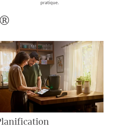
pratique.
o®
lanification