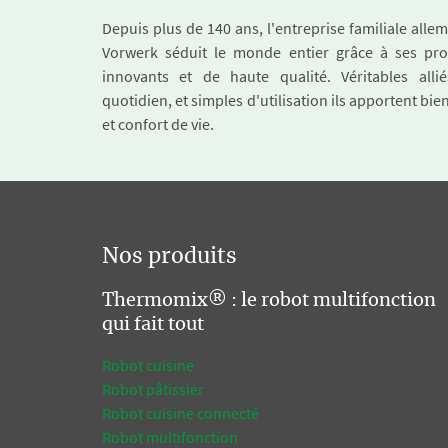
Depuis plus de 140 ans, l'entreprise familiale all
Vorwerk séduit le monde entier grâce à ses pro
innovants et de haute qualité. Véritables alli
quotidien, et simples d'utilisation ils apportent bie
et confort de vie.
Nos produits
Thermomix® : le robot multifonction
qui fait tout
Robot cuisine
Robot pâtissier
Robot cuisine connecté
Robot multifonction