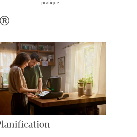
pratique.
o®
lanification