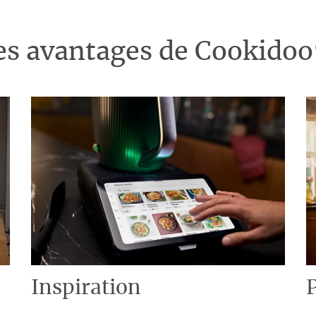
es avantages de Cookido
Inspiration
P