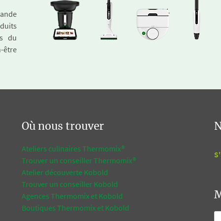
emande
duits
és du
n-être
Où nous trouver
N
Ateliers culinaires Thermomix®
S'
Trouver un conseiller Thermomix®
Atelier découverte Kobold
Trouver un conseiller Kobold
M
Agences Thermomix et Kobold
Boutiques Thermomix et Kobold