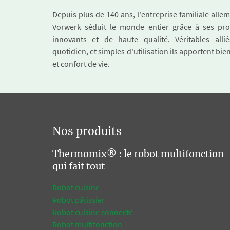
Depuis plus de 140 ans, l'entreprise familiale all
Vorwerk séduit le monde entier grâce à ses pro
innovants et de haute qualité. Véritables alli
quotidien, et simples d'utilisation ils apportent bie
et confort de vie.
Nos produits
Thermomix® : le robot multifonction
qui fait tout
Robot cuisine
Robot pâtissier
Robot cuisine connecté
Robot multifonction