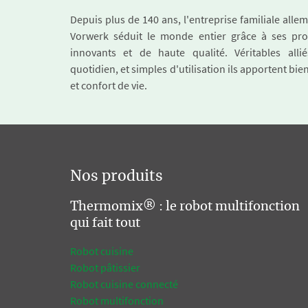
Depuis plus de 140 ans, l'entreprise familiale all
Vorwerk séduit le monde entier grâce à ses pro
innovants et de haute qualité. Véritables alli
quotidien, et simples d'utilisation ils apportent bie
et confort de vie.
Nos produits
Thermomix® : le robot multifonction
qui fait tout
Robot cuisine
Robot pâtissier
Robot cuisine connecté
Robot multifonction