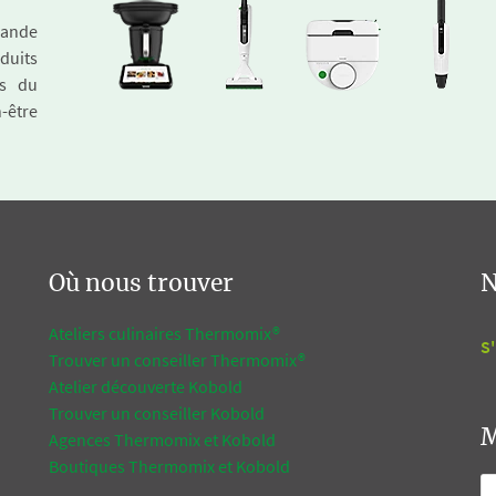
emande
duits
és du
n-être
Où nous trouver
N
Ateliers culinaires Thermomix®
S'
Trouver un conseiller Thermomix®
Atelier découverte Kobold
Trouver un conseiller Kobold
M
Agences Thermomix et Kobold
Boutiques Thermomix et Kobold