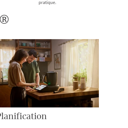
pratique.
o®
lanification