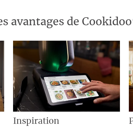
es avantages de Cookido
Inspiration
P