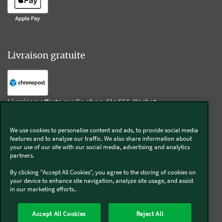
Livraison gratuite
Livraison offerte sur l'e-shop dès 55€ d'achat.
We use cookies to personalise content and ads, to provide social media
Suivez-nous
features and to analyse our traffic. We also share information about
your use of our site with our social media, advertising and analytics
partners.
Kobold
By clicking "Accept All Cookies", you agree to the storing of cookies on
your device to enhance site navigation, analyze site usage, and assist
in our marketing efforts..
Thermomix®
Accept All Cookies
Reject All