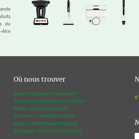
emande
duits
és du
n-être
Où nous trouver
N
Ateliers culinaires Thermomix®
S'
Trouver un conseiller Thermomix®
Atelier découverte Kobold
Trouver un conseiller Kobold
M
Agences Thermomix et Kobold
Boutiques Thermomix et Kobold