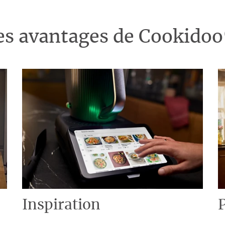
es avantages de Cookido
Inspiration
P