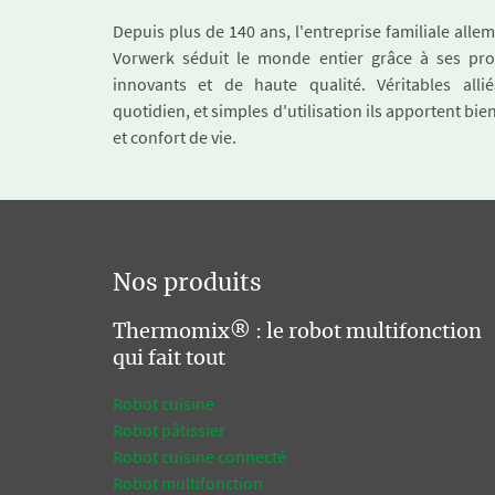
Depuis plus de 140 ans, l'entreprise familiale all
Vorwerk séduit le monde entier grâce à ses pro
innovants et de haute qualité. Véritables alli
quotidien, et simples d'utilisation ils apportent bie
et confort de vie.
Nos produits
Thermomix® : le robot multifonction
qui fait tout
Robot cuisine
Robot pâtissier
Robot cuisine connecté
Robot multifonction