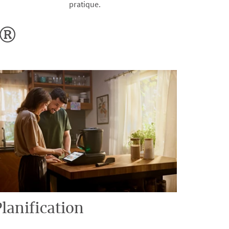
pratique.
o®
lanification