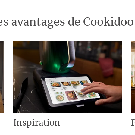
es avantages de Cookido
Inspiration
P