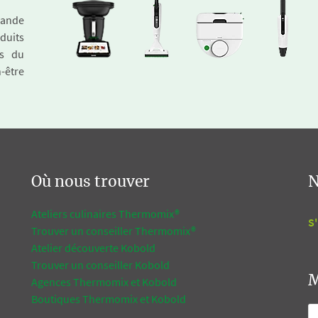
emande
duits
és du
n-être
Où nous trouver
N
Ateliers culinaires Thermomix®
S'
Trouver un conseiller Thermomix®
Atelier découverte Kobold
Trouver un conseiller Kobold
M
Agences Thermomix et Kobold
Boutiques Thermomix et Kobold