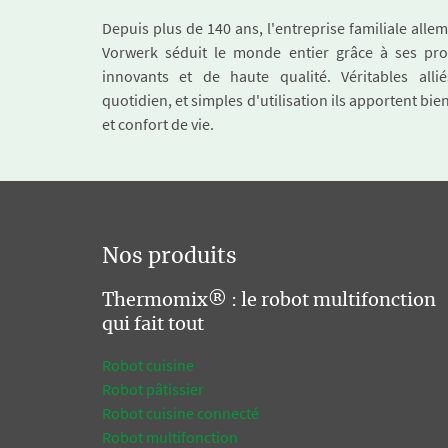
Depuis plus de 140 ans, l'entreprise familiale all
Vorwerk séduit le monde entier grâce à ses pro
innovants et de haute qualité. Véritables alli
quotidien, et simples d'utilisation ils apportent bie
et confort de vie.
Nos produits
Thermomix® : le robot multifonction
qui fait tout
Robot cuisine
Robot pâtissier
Robot cuisine connecté
Robot multifonction