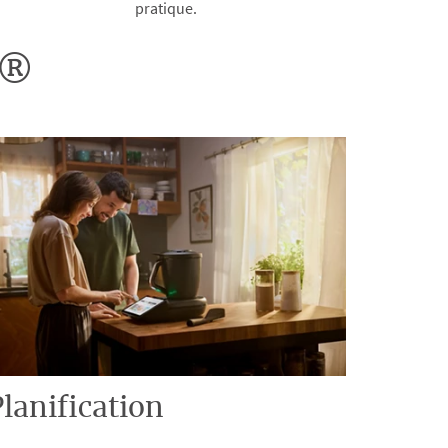
pratique.
o®
lanification