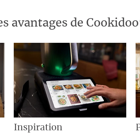
es avantages de Cookido
Inspiration
P