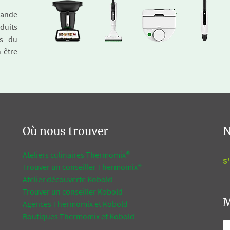
emande
duits
és du
n-être
Où nous trouver
N
Ateliers culinaires Thermomix®
S'
Trouver un conseiller Thermomix®
Atelier découverte Kobold
Trouver un conseiller Kobold
M
Agences Thermomix et Kobold
Boutiques Thermomix et Kobold