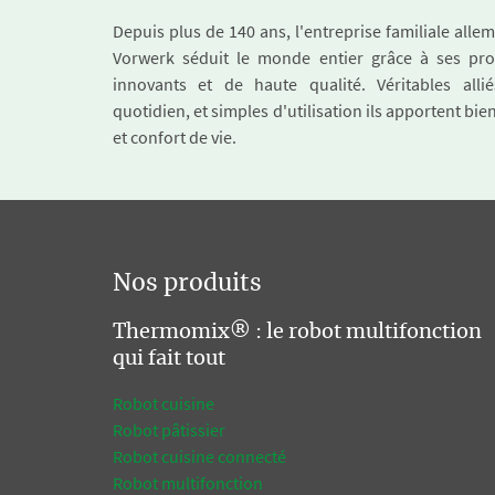
Depuis plus de 140 ans, l'entreprise familiale all
Vorwerk séduit le monde entier grâce à ses pro
innovants et de haute qualité. Véritables alli
quotidien, et simples d'utilisation ils apportent bie
et confort de vie.
Nos produits
Thermomix® : le robot multifonction
qui fait tout
Robot cuisine
Robot pâtissier
Robot cuisine connecté
Robot multifonction