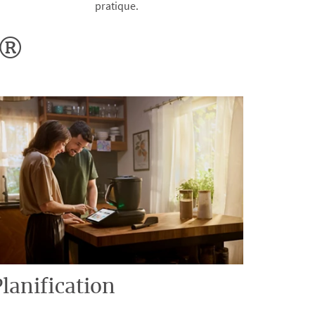
pratique.
o®
lanification