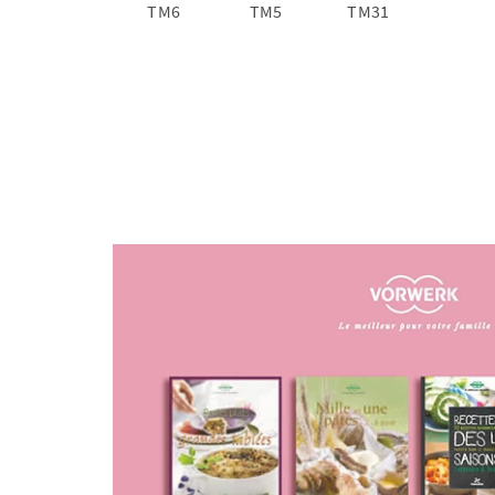
TM6
TM5
TM31