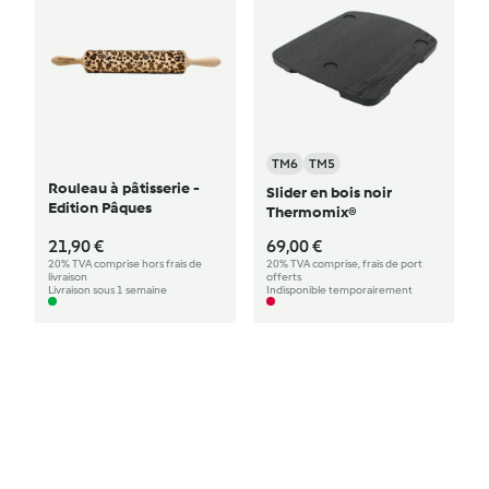
TM6
TM5
Rouleau à pâtisserie -
Slider en bois noir
Edition Pâques
Thermomix®
21,90 €
69,00 €
20% TVA comprise hors frais de
20% TVA comprise, frais de port
livraison
offerts
Livraison sous 1 semaine
Indisponible temporairement