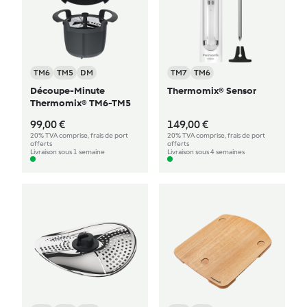
TM6
TM5
DM
TM7
TM6
Découpe-Minute
Thermomix® Sensor
Thermomix® TM6-TM5
99,00 €
149,00 €
20% TVA comprise, frais de port
20% TVA comprise, frais de port
offerts
offerts
Livraison sous 1 semaine
Livraison sous 4 semaines