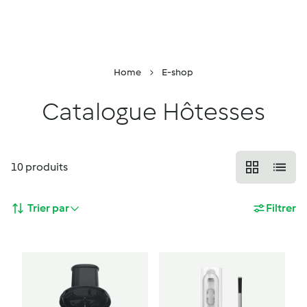
Retour à la page principale
Conseiller
Menu
Recherche
Panier
Home
E-shop
Catalogue Hôtesses
10
produits
Trier par
Filtrer