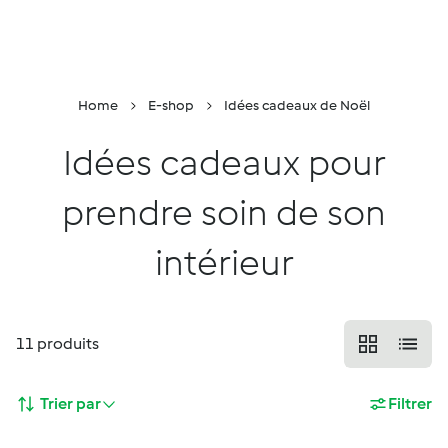
Retour à la page principale
Conseiller
Menu
Recherche
Panier
Home
E-shop
Idées cadeaux de Noël
Idées cadeaux pour
prendre soin de son
intérieur
11
produits
Trier par
Filtrer