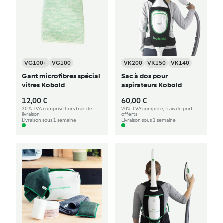
VG100+
VG100
VK200
VK150
VK140
Gant microfibres spécial
Sac à dos pour
vitres Kobold
aspirateurs Kobold
12,00 €
60,00 €
20% TVA comprise hors frais de
20% TVA comprise, frais de port
livraison
offerts
Livraison sous 1 semaine
Livraison sous 1 semaine