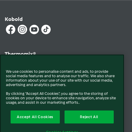
Kobold
Thermomix®
We use cookies to personalise content and ads, to provide
social media features and to analyse our traffic. We also share
information about your use of our site with our social media,
advertising and analytics partners.
By clicking "Accept All Cookies", you agree to the storing of
cookies on your device to enhance site navigation, analyze site
© 2026 Vorwerk
Qui sommes-nous
Mentions légales & CGU
usage, and assist in our marketing efforts..
Conditions générales de vente
Conditions générales de réparation
Accept All Cookies
Reject All
Politique de Cookie
Newsletter
Politique de protection des données