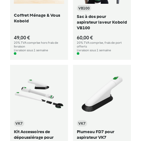
VB100
Coffret Ménage & Vous
Sac à dos pour
Kobold
aspirateur laveur Kobold
VB100
49,00 €
60,00 €
20% TVA comprise hors frais de
20% TVA comprise, frais de port
livraison
offerts
Livraison sous 1 semaine
Livraison sous 1 semaine
VK7
VK7
Kit Accessoires de
Plumeau FD7 pour
dépoussiérage pour
aspirateur VK7