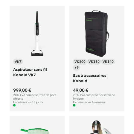
VK7
VK200
VK150
VK140
+9
Aspirateur sans fil
Kobold VK7
Sac à accessoires
Kobold
999,00 €
49,00 €
20% TVA comprise, frais de port
20% TVA comprise hors frais de
offerts
livraison
Livraison sous 15 jours
Livraison sous 1 semaine