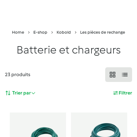
Retour à la page principale
Conseiller
Menu
Recherche
Panier
Home
E-shop
Kobold
Les pièces de rechange
Batterie et chargeurs
23
produits
Trier par
Filtrer