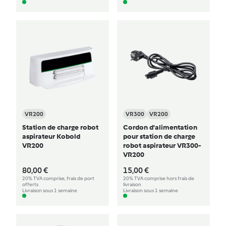
VR200
VR300
VR200
Station de charge robot
Cordon d'alimentation
aspirateur Kobold
pour station de charge
VR200
robot aspirateur VR300-
VR200
80,00 €
15,00 €
20% TVA comprise, frais de port
20% TVA comprise hors frais de
offerts
livraison
Livraison sous 1 semaine
Livraison sous 1 semaine