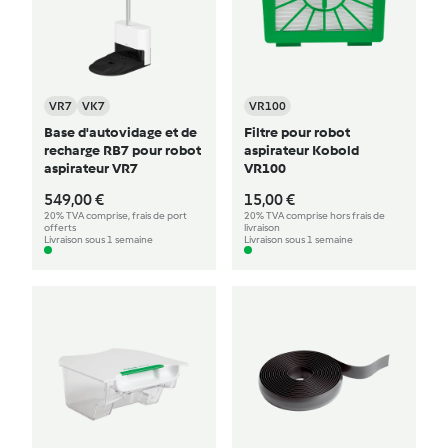
VR7
VK7
VR100
Base d'autovidage et de
Filtre pour robot
recharge RB7 pour robot
aspirateur Kobold
aspirateur VR7
VR100
549,00 €
15,00 €
20% TVA comprise, frais de port
20% TVA comprise hors frais de
offerts
livraison
Livraison sous 1 semaine
Livraison sous 1 semaine