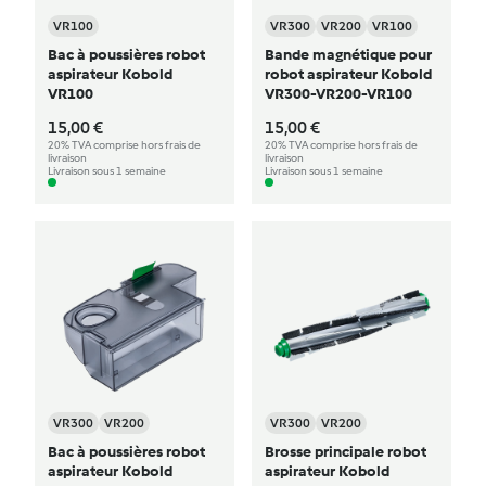
VR100
VR300
VR200
VR100
Bac à poussières robot
Bande magnétique pour
aspirateur Kobold
robot aspirateur Kobold
VR100
VR300-VR200-VR100
15,00 €
15,00 €
20% TVA comprise hors frais de
20% TVA comprise hors frais de
livraison
livraison
Livraison sous 1 semaine
Livraison sous 1 semaine
VR300
VR200
VR300
VR200
Bac à poussières robot
Brosse principale robot
aspirateur Kobold
aspirateur Kobold