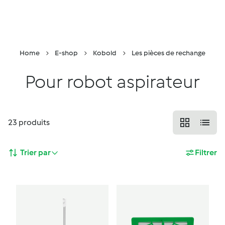
Retour à la page principale
Conseiller
Menu
Recherche
Panier
Home
E-shop
Kobold
Les pièces de rechange
Pour robot aspirateur
23
produits
Trier par
Filtrer