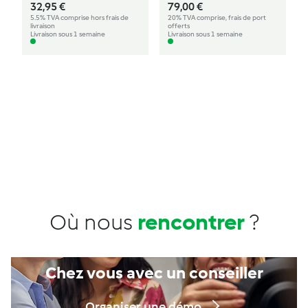
32,95 €
79,00 €
5.5% TVA comprise hors frais de
20% TVA comprise, frais de port
livraison
offerts
Livraison sous 1 semaine
Livraison sous 1 semaine
Où nous
rencontrer
?
Chez vous avec un conseiller
Organiser une démo